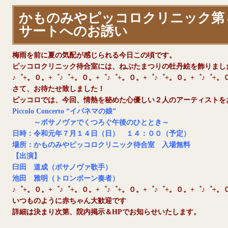
かものみやピッコロクリニック第
サートへのお誘い
梅雨を前に夏の気配が感じられる今日この頃です。
ピッコロクリニック待合室には、ねぷたまつりの牡丹絵を飾りまし
♪゜+。０。+゜♪゜+。０。+゜♪゜+。０。+゜♪゜+。０。+゜♪゜+。
さて、お待たせ致しました！
ピッコロでは、今回、情熱を秘めた心優しい２人のアーティストを
Piccolo Concerto “イパネマの娘”
～ボサノヴァでくつろぐ午後のひととき～
日時：令和元年７月１４日（日） １４：００（予定）
場所：かものみやピッコロクリニック待合室 入場無料
【出演】
臼田 道成（ボサノヴァ歌手）
池田 雅明（トロンボーン奏者）
♪゜+。０。+゜♪゜+。０。+゜♪゜+。０。+゜♪゜+。０。+゜♪゜+。
いつものように赤ちゃん大歓迎です
詳細は決まり次第、院内掲示＆HPでお知らせいたします。