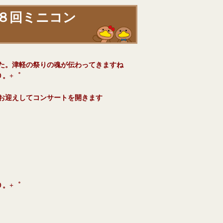
８回ミニコン
た。津軽の祭りの魂が伝わってきますね
０。+゜
お迎えしてコンサートを開きます
０。+゜