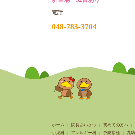
電話
048-783-3704
ホーム
院長あいさつ
初めての方へ
小児科
アレルギー科
予防接種
乳幼